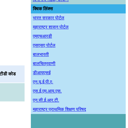
क्विक लिंक्स
भारत सरकार पोर्टल
महाराष्ट्र शासन पोर्टल
एमएचआरडी
एसएसए पोर्टल
बालभारती
बालचित्रवाणी
डीआयएसई
टीडी कोड
एन.यू.ई.पी.ए.
एस.ई.एम.आय.एस.
एन.सी.ई.आर.टी.
महाराष्ट्र प्राथमिक शिक्षण परिषद