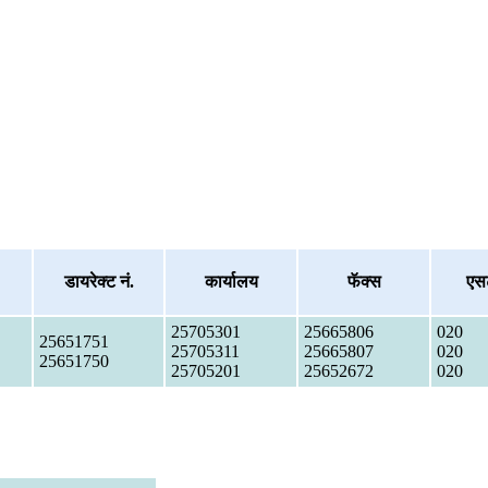
डायरेक्ट नं.
कार्यालय
फॅक्स
एस
25705301
25665806
020
25651751
25705311
25665807
020
25651750
25705201
25652672
020