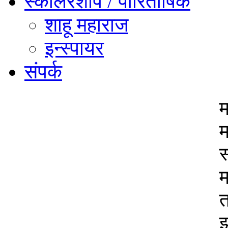
स्कॉलरशीप / पारितोषिके
शाहू महाराज
इन्स्पायर
संपर्क
म
म
स
म
त
झ