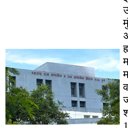
उ
म
अ
ह
म
म
व
ज
श
1