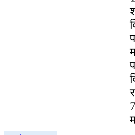
श
व
प
म
प
व
र
7
म